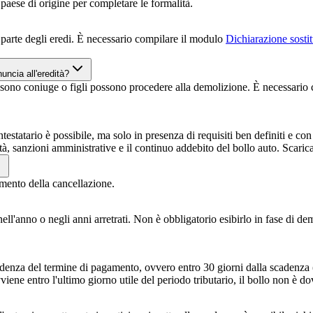
paese di origine per completare le formalità.
a parte degli eredi. È necessario compilare il modulo
Dichiarazione sostitu
nuncia all'eredità?
sono coniuge o figli possono procedere alla demolizione. È necessario
ntestatario è possibile, ma solo in presenza di requisiti ben definiti 
ità, sanzioni amministrative e il continuo addebito del bollo auto. Scari
mento della cancellazione.
o nell'anno o negli anni arretrati. Non è obbligatorio esibirlo in fase d
adenza del termine di pagamento, ovvero entro 30 giorni dalla scadenza
iene entro l'ultimo giorno utile del periodo tributario, il bollo non è do