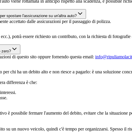
l'auto viene rottamata in anticipo rispetto alla scadenza, è possibile ric
o per spostare l'assicurazione su un'altra auto?
nte accettato dalle assicurazioni per il passaggio di polizza.
 ecc.), potrà essere richiesto un contributo, con la richiesta di fotografi
o zero?
zioni di questo sito oppure fornendo questa email:
info@ripuliamolacitt
to per chi ha un debito alto e non riesce a pagarlo: è una soluzione con
era differenza è che:
nteressi.
sse.
ivo è possibile fermare l'aumento del debito, evitare che la situazione 
bito su un nuovo veicolo, quindi c'è tempo per organizzarsi. Spesso il ris