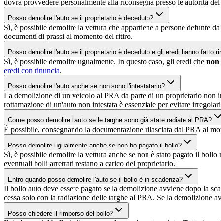
dovrà provvedere personalmente alla riconsegna presso le autorità del 
Posso demolire l'auto se il proprietario è deceduto?
Sì, è possibile demolire la vettura che appartiene a persone defunte d
documenti di prassi al momento del ritiro.
Posso demolire l'auto se il proprietario è deceduto e gli eredi hanno fatto ri
Sì, è possibile demolire ugualmente. In questo caso, gli eredi che
non
eredi con rinuncia
.
Posso demolire l'auto anche se non sono l'intestatario?
La demolizione di un veicolo al PRA da parte di un proprietario non i
rottamazione di un'auto non intestata è essenziale per evitare irregolar
Come posso demolire l'auto se le targhe sono già state radiate al PRA?
È possibile, consegnando la documentazione rilasciata dal PRA al mo
Posso demolire ugualmente anche se non ho pagato il bollo?
Sì, è possibile demolire la vettura anche se non è stato pagato il boll
eventuali bolli arretrati restano a carico del proprietario.
Entro quando posso demolire l'auto se il bollo è in scadenza?
Il bollo auto deve essere pagato se la demolizione avviene dopo la sc
cessa solo con la radiazione delle targhe al PRA. Se la demolizione avv
Posso chiedere il rimborso del bollo?