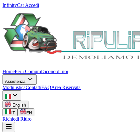
InfinityCar
Accedi
Home
Per i Comuni
Dicono di noi
Assistenza
Modulistica
Contatti
FAQ
Area Riservata
English
IT
EN
Richiedi Ritiro