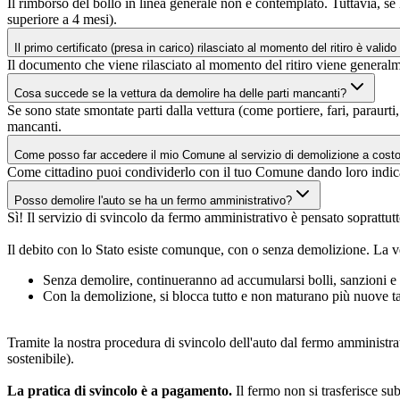
Il rimborso del bollo in linea generale non è contemplato. Tuttavia, se 
superiore a 4 mesi).
Il primo certificato (presa in carico) rilasciato al momento del ritiro è valid
Il documento che viene rilasciato al momento del ritiro viene generalme
Cosa succede se la vettura da demolire ha delle parti mancanti?
Se sono state smontate parti dalla vettura (come portiere, fari, paraurti,
mancanti.
Come posso far accedere il mio Comune al servizio di demolizione a cost
Come cittadino puoi condividerlo con il tuo Comune dando loro indica
Posso demolire l'auto se ha un fermo amministrativo?
Sì! Il servizio di svincolo da fermo amministrativo è pensato soprattut
Il debito con lo Stato esiste comunque, con o senza demolizione. La v
Senza demolire, continueranno ad accumularsi bolli, sanzioni e i
Con la demolizione, si blocca tutto e non maturano più nuove ta
Tramite la nostra procedura di svincolo dell'auto dal fermo amministrat
sostenibile).
La pratica di svincolo è a pagamento.
Il fermo non si trasferisce su