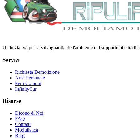
Un'iniziativa per la salvaguardia dell'ambiente e il supporto al cittadi
Servizi
Richiesta Demolizione
Area Personale
Per i Comuni
InfinityCar
Risorse
Dicono di Noi
FAQ
Contatti
Modulistica
Blog