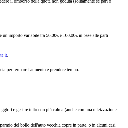
hiedere il rimborso della quota non goduta (solitamente se pari o
e e un importo variabile tra 50,00€ e 100,00€ in base alle parti
a.it
.
creta per fermare l'aumento e prendere tempo.
peggiori e gestire tutto con più calma (anche con una rateizzazione
parmio del bollo dell'auto vecchia copre in parte, o in alcuni casi