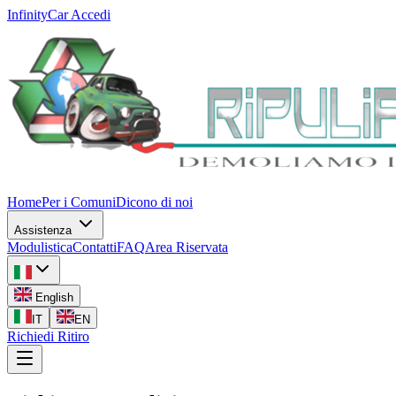
InfinityCar
Accedi
Home
Per i Comuni
Dicono di noi
Assistenza
Modulistica
Contatti
FAQ
Area Riservata
English
IT
EN
Richiedi Ritiro