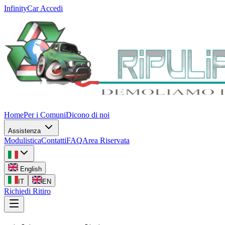
InfinityCar
Accedi
Home
Per i Comuni
Dicono di noi
Assistenza
Modulistica
Contatti
FAQ
Area Riservata
English
IT
EN
Richiedi Ritiro