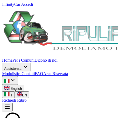
InfinityCar
Accedi
Home
Per i Comuni
Dicono di noi
Assistenza
Modulistica
Contatti
FAQ
Area Riservata
English
IT
EN
Richiedi Ritiro